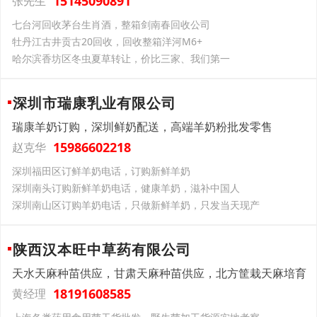
15145090891
张先生
七台河回收茅台生肖酒，整箱剑南春回收公司
牡丹江古井贡古20回收，回收整箱洋河M6+
哈尔滨香坊区冬虫夏草转让，价比三家、我们第一
深圳市瑞康乳业有限公司
瑞康羊奶订购，深圳鲜奶配送，高端羊奶粉批发零售
15986602218
赵克华
深圳福田区订鲜羊奶电话，订购新鲜羊奶
深圳南头订购新鲜羊奶电话，健康羊奶，滋补中国人
深圳南山区订购羊奶电话，只做新鲜羊奶，只发当天现产
陕西汉本旺中草药有限公司
天水天麻种苗供应，甘肃天麻种苗供应，北方筐栽天麻培育
18191608585
黄经理