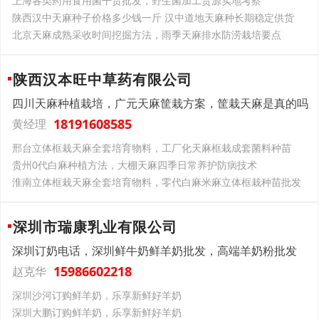
上海各类药用食用菌干货批发，野生菌加工货源实地考察
陕西汉中天麻种子价格多少钱一斤 汉中道地天麻种长期稳定供货
北京天麻成熟采收时间挖掘方法，雨季天麻排水防涝栽培要点
陕西汉本旺中草药有限公司
四川天麻种植栽培，广元天麻筐栽方案，筐栽天麻是真的吗
18191608585
黄经理
邢台立体框栽天麻全套培育物料，工厂化天麻框栽成套菌料种苗
贵州0代白麻种植方法，大棚天麻四季日常养护防病技术
淮南立体框栽天麻全套培育物料，零代白麻米麻立体框栽种苗批发
深圳市瑞康乳业有限公司
深圳订奶电话，深圳鲜牛奶鲜羊奶批发，高端羊奶粉批发
15986602218
赵克华
深圳沙河订购鲜羊奶，乐享新鲜好羊奶
深圳大鹏订购鲜羊奶，乐享新鲜好羊奶