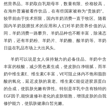
然营养品。羊奶取自乳期母羊，数量有限、价格较高，
在海外普遍被看作饮品，在有些国家被称为“贵族奶”。
较早前由于技术所限，国内羊奶消费一直于牧区。随着
国内羊奶脱膻技术的应用和人们对羊奶营养价值的认
同，羊奶消费一路攀升。羊奶品种也不断丰富，除液态
羊奶，还有羊奶粉、羊奶片、羊奶酪、酸羊奶等。羊奶
日益在乳品市场上大出风头。
羊奶可以说是女人保持魅力的必备佳品。羊奶中含
丰富的核酸，减少黑色素生成，使皮肤白净细腻，而羊
奶中维生素E、维生素C丰富，VE可阻止体内不饱和脂肪
酸的氧化，延迟皮肤的衰老。维生素C能促进胶原蛋白
的合成，使肌肤光嫩有弹性。特别是羊乳中含有独特的
EGF因子,能快速修补老化的皮肤细胞，增强皮肤的自我
修护能力，使肌肤健康白皙光嫩。